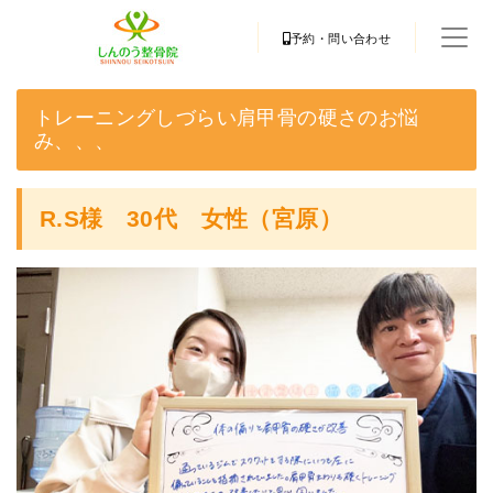
予約・問い合わせ
トレーニングしづらい肩甲骨の硬さのお悩
み、、、
R.S様 30代 女性（宮原）